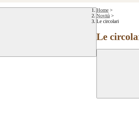
Home
>
Novità
>
Le circolari
Le circola