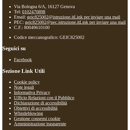
Via Bologna 6/A, 16127 Genova
Tel:
0102470898
Email:
geic825002@istruzione.it
Link per inviare una mail
PEC:
geic825002@pec.istruzione.it
Link per inviare una mail
C.F.: 80049610100
Codice meccanografico: GEIC825002
Seguici su
Facebook
Sezione Link Utili
Cookie policy
Note legali
Informativa Privacy
Ufficio Relazioni con il Pubblico
Dichiarazione di accessibilità
Obiettivi di accessibilità
Whistleblowing
Gestione consensi cookie
Amministrazione trasparente