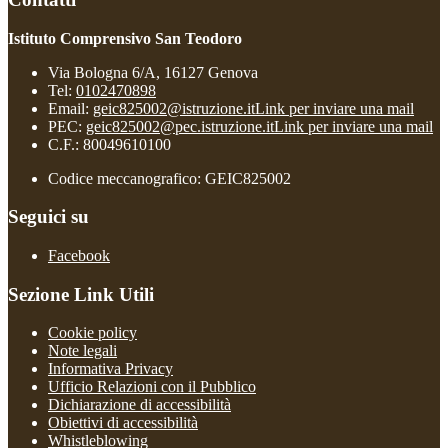
Istituto Comprensivo San Teodoro
Via Bologna 6/A, 16127 Genova
Tel:
0102470898
Email:
geic825002@istruzione.it
Link per inviare una mail
PEC:
geic825002@pec.istruzione.it
Link per inviare una mail
C.F.: 80049610100
Codice meccanografico: GEIC825002
Seguici su
Facebook
Sezione Link Utili
Cookie policy
Note legali
Informativa Privacy
Ufficio Relazioni con il Pubblico
Dichiarazione di accessibilità
Obiettivi di accessibilità
Whistleblowing