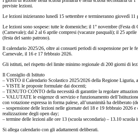
I giorni di lezione nella scuola primaria e nella scuola secondaria di 1
previste lezioni.
Le lezioni inizieranno lunedì 15 settembre e termineranno giovedì 11 giu
Le lezioni sono sospese: tutte le domeniche; il 1° novembre (Festa di 
(Carnevale); dal 2 al 6 aprile compresi (vacanze pasquali); il 25 aprile
(festa del santo patrono).
Il calendario 2025/26, oltre ai consueti periodi di sospensione per le fes
Carnevale, il 16 e 17 febbraio 2026.
Gli istituti, nel rispetto del limite minimo regionale di 200 giorni di le
Il Consiglio di Istituto
– VISTO il Calendario Scolastico 2025/2026 della Regione Liguria, 
– VISTE le proposte formulate dai docenti;
– TENUTO CONTO della necessità di garantire la regolare attuazione del
– VALUTATE le esigenze di servizio e funzionamento dell’Istituzione
con votazione espressa in forma palese, all’unanimità ha deliberato (de
– sospensione delle lezioni nelle giornate del 18 e 19 febbraio 2026 e 
realizzazione degli open day;
– termine delle lezioni alle ore 13 (scuola secondaria) – 13.10 scuola 
Si allega calendario con gli adattamenti deliberati.