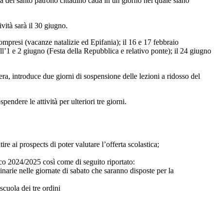
za del santo patrono cittadino cada in un giorno nel quale siano
vità sarà il 30 giugno.
ompresi (vacanze natalizie ed Epifania); il 16 e 17 febbraio
ell’1 e 2 giugno (Festa della Repubblica e relativo ponte); il 24 giugno
avera, introduce due giorni di sospensione delle lezioni a ridosso del
endere le attività per ulteriori tre giorni.
 ai prospects di poter valutare l’offerta scolastica;
ico 2024/2025 così come di seguito riportato:
inarie nelle giornate di sabato che saranno disposte per la
scuola dei tre ordini