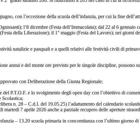
° e 2° grado saranno 206. Si ridurranno a 205 nel caso in cui la ricorren
gno, con l’eccezione della scuola dell’infanzia, per cui la fine dell’atti
Ognissanti); l’8 dicembre (Festa dell’Immacolata); dal 22 al 6 gennaio c
 (Festa della Liberazione); il 1° maggio (Festa del Lavoro); nei giorni d
tività natalizie e pasquali e a quelli relativi alle festività civili di prim
zione annui e del monte ore previsto per le singole discipline, possono sosp
approvato con Deliberazione della Giunta Regionale;
 P.T.O.F. e lo svolgimento degli open day con l’obiettivo di consentire
 Scolastica;
libera n. 28 – C.d.I. del 19.05.25) l’adattamento del calendario scolast
di martedì 7 aprile 2026 anche a parziale recupero delle aperture straord
infanzia – 13.20 scuola primaria in concomitanza con l’ultimo giorno di 